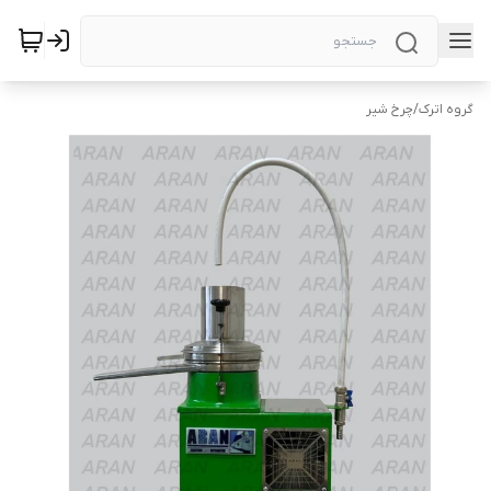
گروه اترک
/
چرخ شیر